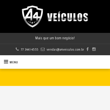
Mais que um bom negócio!
As menores taxas da região!
Estoque sempre atualizado com as melhores opções!
77 3441-4555
vendas@a4veiculos.com.br
MENU